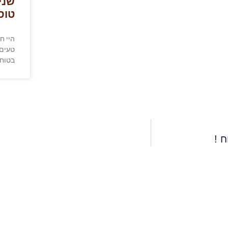
שני
טוס
היי ח
טעים,
בטוח
 !