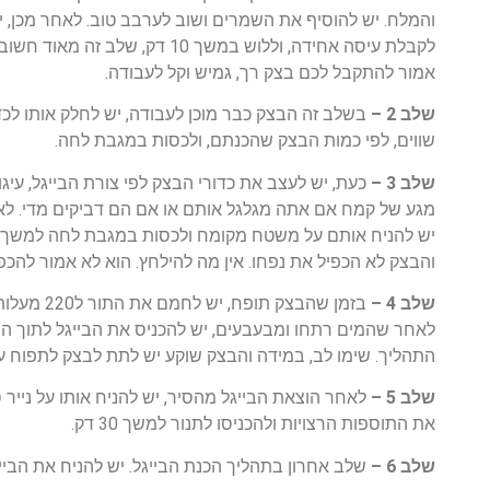
והמלח. יש להוסיף את השמרים ושוב לערבב טוב. לאחר מכן, 
לקבלת עיסה אחידה, וללוש במשך 0
אמור להתקבל לכם בצק רך, גמיש וקל לעבודה.
שלב 2 –
בשלב זה הבצק כבר מוכן לעבודה, יש לחלק אותו לכדו
שווים, לפי כמות הבצק שהכנתם, ולכסות במגבת לחה.
שלב 3 –
כעת, יש לעצב את כדורי הבצק לפי צורת הבייגל, עי
מגע של קמח אם אתה מגלגל אותם או אם הם דביקים מדי. לא
יש להניח אותם על משטח מקומח ולכסות במגבת לחה למשך 
והבצק לא הכפיל את נפחו. אין מה להילחץ. הוא לא אמור להכפ
שלב 4 –
בזמן שהבצק
לאחר שהמים רתחו ומבעבעים, יש להכניס את הבייגל לתוך הסי
התהליך. שימו לב, במידה והבצק שוקע יש לתת לבצק לתפוח ע
שלב 5 –
לאחר הוצאת הבייגל מהסיר, יש להניח אותו על נייר סו
את התוספות הרצויות ולהכניסו לתנור למשך 30 דק.
שלב 6 –
שלב אחרון בתהליך הכנת הבייגל. יש להניח את הביי