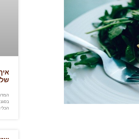
איך
של 
המדרי
בסגנו
הכלים