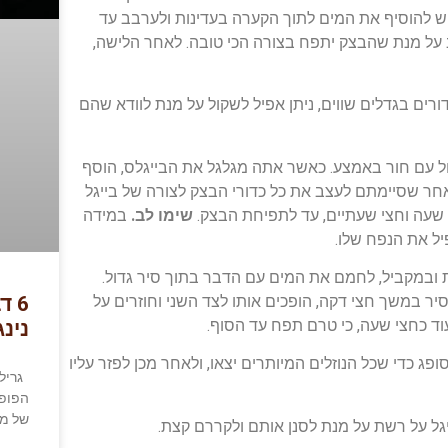
יש להוסיף את המים לתוך הקערה בעדינות ולערבב עד
1 דק, שלב זה מאוד חשוב על מנת שהבצק יתפח בצורה הכי טובה. לאחר הלישה,
רים בגדלים שווים, ניתן אפיל לשקול על מנת לוודא שהם
גול עם חור באמצע. כאשר אתה מגלגל את הבייגלס, הוסף
חר שסיימתם לעצב את כל כדורי הבצק לצורה של בייגל
שעה וחצי שעתיים, עד לתפיחת הבצק.
שימו לב.
במידה
יל את הנפח שלו.
 תופח, יש לחמם את התור ל220 מעלות ובמקביל, לחמם את המים עם הדבר בתוך סיר גדול.
ר במשך חצי דקה, הופכים אותו לצד השני וחוזרים על
6 
וד כחצי שעה, כי טרם תפח עד הסוף.
נינג
פג כדי שכל הנוזלים המיותרים יצאו, ולאחר מכן לפזר עליו
גריל 
הפופו
של מס
גל על רשת על מנת לסנן אותם ולקררם קצת.