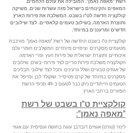
רשת "מאפה נאמן". המובילה את עולם הלחמים.
המאפים והקינוחים בישראל מזה עשרות שנים. משיקה
קולקציה חדשה לט"ו בשבט. המשלבת את פירות הארץ
ותוצרת האדמה. בשילוב טעמים קלאסיים. לצד שילובים
חדשים ומרעננים במיוחד.
קולקציית ט"ו בשבט החדשה של רשת "מאפה נאמן". מורכבת
מטעמים מסקרנים. וציפויים מיוחדים. המשלבים חומרי גלם
איכותיים. ותוצרת ישראלית של פירות העץ. ופרי האדמה.
הקולקציה משלבת פירות טריים לצד פירות יבשים. שילובים
של אגוזים טבעיים ושלל גרעינים. והכל לצד שילובי תבלינים
מסקרנים במיוחד של קרם פטיסייר. שוקולד לבן. ומייפל. את
הטעמים הייחודיים ניתן כבר לטעום ב-49 סניפי הרשת
הפזורים ברחבי הארץ.
קולקציית ט"ו בשבט של רשת
"מאפה נאמן"
:
לינזר (טורט) אגוזים דובדבן: עוגה בחושה ועסיסית. עם אגוזי