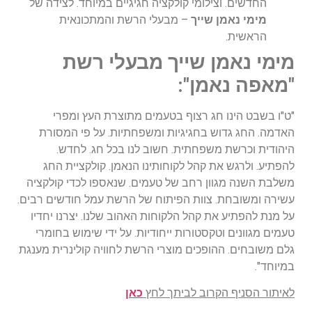
החדשים. וצילומי קולקציה חגיגיים במיוחד. לצידה של
מימי נאמן שייך
– מבעלי הרשת והמתכונאית
הראשית.
מימי נאמן שייך מבעלי רשת
"מאפה נאמן":
"ט"ו בשבט הינו חג רצוף בטעמים מתוצרת העץ ומפרי
האדמה. החג גדוש בחגיגיות ומשפחתיות. על פי המסורת
היהודית וכרשת משפחתית. חשוב לנו בכל חג. לחדש.
להפתיע. ולרגש את קהל לקוחותינו הנאמן. קולקציית החג
משלבת השנה מגוון רחב של טעמים. שנאספו לכדי קולקציה
עשירה ומשובחת. צוות הפיתוח של הרשת עמל חודשים רבים.
על מנת להפתיע את קהל הלקוחות האהוב שלנו. יצרנו יחדיו
טעמים מגוונים וטקסטורות ייחודיות. על ידי שימוש בחומרי
גלם משובחים. ההופכים מוצרי הרשת לחוויה קולינרית מענגת
במיוחד".
לאיתור הסניף הקרוב לביתך לחץ
כאן