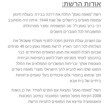
אודות הרשת:
רשת “מאפה נאמן” החלה את דרכה בבירה. בעגלת תינוק
עמוסת מאפים בירושלים של שנת 1944. איתה היה מסתובב
רבי ברוך נאמן ז”ל. סב המשפחה. ומוכר ממרכולתו
המשובחת לכל העוברים והשבים.
עם השנים, עגלת התינוק הפכה לסניף מוצלח ששכפל את
הצלחתו לכל רחבי הארץ. לרשת מאפה נאמן כיום 49 סניפים.
שבהם תוכלו למצוא את מגוון המאפים המיוחדים. כבר
בהיכנסך לאחד מסניפנו תוכל לחוש בחמימות הביתית
העוטפת אותך. ובריחות המשכרים הממלאים את החלל.
המוטו שלנו הוא להביא לחך הישראלי מוצרי מאפה כשרים.
תוך שימוש בחומרי גלם איכותיים בעלי טעמים וניחוחות
ביתיים של בית אבא.
רשת “מאפה נאמן” נמצאת עם הפנים לעתיד. ועל כן בשנת
2008 הקימה מפעל מפואר המאובזר במיטב המכונות.
והאוטומציה ומייצא את המאפים לחנויות הרשת.