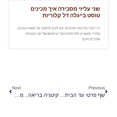
שני עליזי מסבירה איך מכינים
טוסט בייגלה דל קלוריות
היי חברים! כמה פעמים יצא לכם לחשוב על משהו טעים,
מהיר ומשביע לארוחת בוקר או לנשנוש? אני בטוחה
שרבים מכם
Next
Previous
שף פרטי עד הבית – הטרנד החדש שכובש את עולם הקולינריה
קיטניה בריאה.. מתכון מנצח למרק אפונה עשיר בחלבון