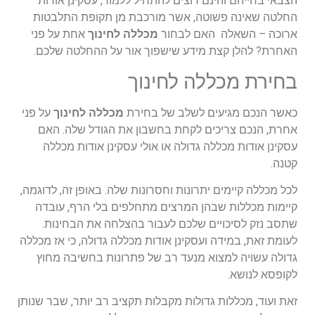
הצבאי בחייהם והינם רוצים להתחיל ללמוד, עסקינן אודות
החלטה שאינה פשוטה, אשר מורכבת מן תקופת התלבטות
ארוכה – השאלה האם לבחור
מכללה לחינוך
אחת על פני
האחרת? להלן קצת מידע שישפוך אור על ההחלטה שלכם.
בחירת מכללה לחינוך
כאשר הנכם מגיעים לשלב של בחירת
מכללה לחינוך
על פני
אחרת, הנכם צריכים לקחת בחשבון את הגודל שלה. האם
עסקינן אודות מכללה גדולה או אולי עסקינן אודות מכללה
קטנה.
לכל מכללה קיימים יתרונות וחסרונות שלה. באופן זה, לדוגמה,
קיימות מכללות שבהן המרצים מתחלפים בלי הרף, עובדה
שתסב נזק לסיכויים שלכם לעבור בהצלחה את הבחינות.
לעומת זאת, במידה ועסקינן אודות מכללה גדולה, כי אז מכללה
גדולה עשויה למצוא מנעד רב של פתרונות בחשיבה מחוץ
לקופסא לנושא.
זאת ועוד, מכללות גדולות מקבלות תקציב רב יותר, שבר שנותן