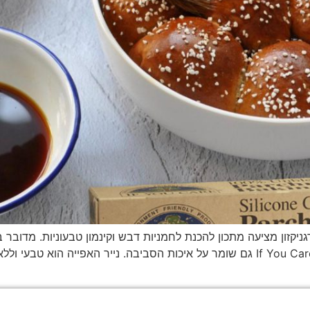
יקזון מציעה מתכון להכנת לחמניות דבש וקינמון טבעוניות. מדובר במ
שימוש בנייר אפיה אקולוגי של המותג If You Care גם שומר על איכות הסביבה. נייר האפ