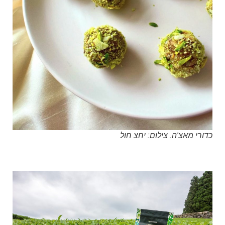
כדורי מאצ'ה. צילום: יחצ חול